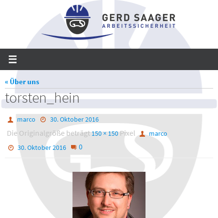
Zum
Inhalt
springen
« Über uns
torsten_hein
marco
30. Oktober 2016
Die Originalgröße beträgt
Pixel
150 × 150
marco
0
30. Oktober 2016