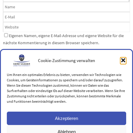
Eigenen Namen, eigene E-Mail-Adresse und eigene Website für die
nächste Kommentierung in diesem Browser speichern.
Cookie-Zustimmung verwalten
Um Ihnen ein optimales Erlebnis zu bieten, verwenden wir Technologien wie
Cookies, um Geräteinformationen zu speichern und/oder darauf zuzugreifen.
Wenn Sie diesen Technologien zustimmst, können wir Daten wie das
Surfverhalten oder eindeutige IDs auf dieser Website verarbeiten. Wenn Sie Ihre
Zustimmung nicht erteilen oder zurückziehen, können bestimmte Merkmale
IMPRESSUM
DATENSCHUTZ
und Funktionen beeinträchtigt werden.
"Das Verhüten von Unfällen darf nicht als reine Vorschrift des Gesetzes
aufgefasst werden, sondern als ein Gebot menschlicher Verpflichtungen
Akzeptieren
und wirtschaftlicher Vernunft."
Werner von Siemens 1880
Ablehnen