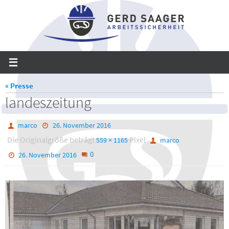
Zum
Inhalt
springen
« Presse
landeszeitung
marco
26. November 2016
Die Originalgröße beträgt
Pixel
559 × 1165
marco
0
26. November 2016