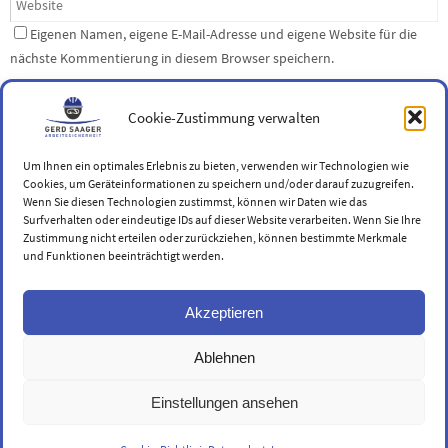
Eigenen Namen, eigene E-Mail-Adresse und eigene Website für die
nächste Kommentierung in diesem Browser speichern.
Cookie-Zustimmung verwalten
Um Ihnen ein optimales Erlebnis zu bieten, verwenden wir Technologien wie
Cookies, um Geräteinformationen zu speichern und/oder darauf zuzugreifen.
Wenn Sie diesen Technologien zustimmst, können wir Daten wie das
Surfverhalten oder eindeutige IDs auf dieser Website verarbeiten. Wenn Sie Ihre
Zustimmung nicht erteilen oder zurückziehen, können bestimmte Merkmale
IMPRESSUM
DATENSCHUTZ
und Funktionen beeinträchtigt werden.
"Das Verhüten von Unfällen darf nicht als reine Vorschrift des Gesetzes
aufgefasst werden, sondern als ein Gebot menschlicher Verpflichtungen
Akzeptieren
und wirtschaftlicher Vernunft."
Werner von Siemens 1880
Ablehnen
Präsentiert von
Nirvana
&
WordPress.
Einstellungen ansehen