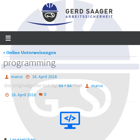
Zum
Inhalt
springen
« Online Unterweisungen
programming
marco
16. April 2018
Die Originalgröße beträgt
Pixel
64 × 64
marco
0
16. April 2018
Lesezeichen
.