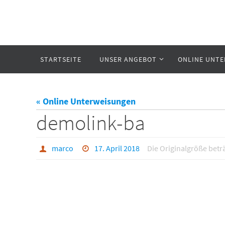
Zum
Inhalt
springen
Zum
STARTSEITE
UNSER ANGEBOT
ONLINE UNT
Inhalt
springen
« Online Unterweisungen
demolink-ba
marco
17. April 2018
Die Originalgröße betr