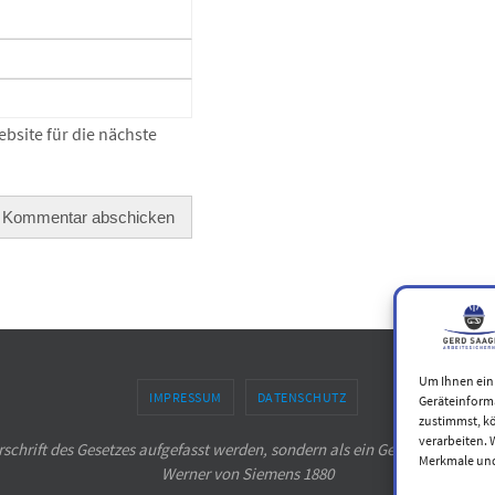
bsite für die nächste
Um Ihnen ein 
IMPRESSUM
DATENSCHUTZ
Geräteinform
zustimmst, kö
verarbeiten. 
rschrift des Gesetzes aufgefasst werden, sondern als ein Gebot menschlic
Merkmale und
Werner von Siemens 1880