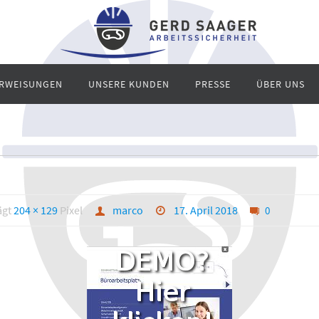
ERWEISUNGEN
UNSERE KUNDEN
PRESSE
ÜBER UNS
ägt
204 × 129
Pixel
marco
17. April 2018
0